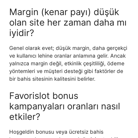
Margin (kenar payı) düşük
olan site her zaman daha mı
iyidir?
Genel olarak evet; düşük margin, daha gerçekçi
ve kullanıcı lehine oranlar anlamına gelir. Ancak
yalnızca margin değil, etkinlik çeşitliliği, ödeme
yöntemleri ve müşteri desteği gibi faktörler de
bir bahis sitesinin kalitesini belirler.
Favorislot bonus
kampanyaları oranları nasıl
etkiler?
Hoşgeldin bonusu veya ücretsiz bahis