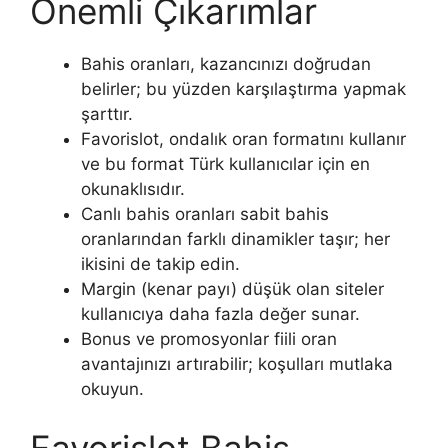
Önemli Çıkarımlar
Bahis oranları, kazancınızı doğrudan
belirler; bu yüzden karşılaştırma yapmak
şarttır.
Favorislot, ondalık oran formatını kullanır
ve bu format Türk kullanıcılar için en
okunaklısıdır.
Canlı bahis oranları sabit bahis
oranlarından farklı dinamikler taşır; her
ikisini de takip edin.
Margin (kenar payı) düşük olan siteler
kullanıcıya daha fazla değer sunar.
Bonus ve promosyonlar fiili oran
avantajınızı artırabilir; koşulları mutlaka
okuyun.