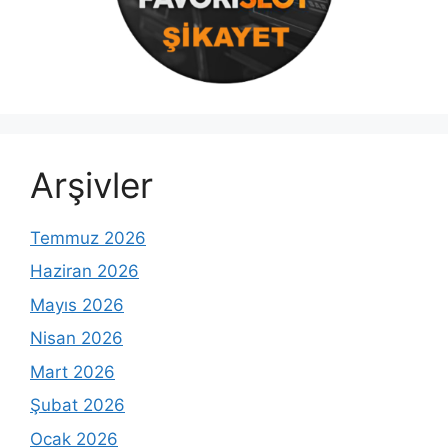
Arşivler
Temmuz 2026
Haziran 2026
Mayıs 2026
Nisan 2026
Mart 2026
Şubat 2026
Ocak 2026