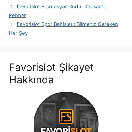
Favorislot Promosyon Kodu: Kapsamlı
Rehber
Favorislot Spor Bahisleri: Bilmeniz Gereken
Her Şey
Favorislot Şikayet
Hakkında