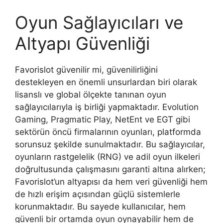
Oyun Sağlayıcıları ve
Altyapı Güvenliği
Favorislot güvenilir mi, güvenilirliğini
destekleyen en önemli unsurlardan biri olarak
lisanslı ve global ölçekte tanınan oyun
sağlayıcılarıyla iş birliği yapmaktadır. Evolution
Gaming, Pragmatic Play, NetEnt ve EGT gibi
sektörün öncü firmalarının oyunları, platformda
sorunsuz şekilde sunulmaktadır. Bu sağlayıcılar,
oyunların rastgelelik (RNG) ve adil oyun ilkeleri
doğrultusunda çalışmasını garanti altına alırken;
Favorislot’un altyapısı da hem veri güvenliği hem
de hızlı erişim açısından güçlü sistemlerle
korunmaktadır. Bu sayede kullanıcılar, hem
güvenli bir ortamda oyun oynayabilir hem de