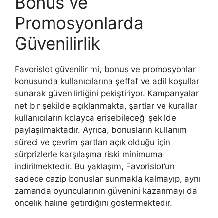
Bonus ve
Promosyonlarda
Güvenilirlik
Favorislot güvenilir mi, bonus ve promosyonlar
konusunda kullanıcılarına şeffaf ve adil koşullar
sunarak güvenilirliğini pekiştiriyor. Kampanyalar
net bir şekilde açıklanmakta, şartlar ve kurallar
kullanıcıların kolayca erişebileceği şekilde
paylaşılmaktadır. Ayrıca, bonusların kullanım
süreci ve çevrim şartları açık olduğu için
sürprizlerle karşılaşma riski minimuma
indirilmektedir. Bu yaklaşım, Favorislot’un
sadece cazip bonuslar sunmakla kalmayıp, aynı
zamanda oyuncularının güvenini kazanmayı da
öncelik haline getirdiğini göstermektedir.