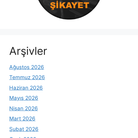
Arşivler
Ağustos 2026
Temmuz 2026
Haziran 2026
Mayıs 2026
Nisan 2026
Mart 2026
Şubat 2026