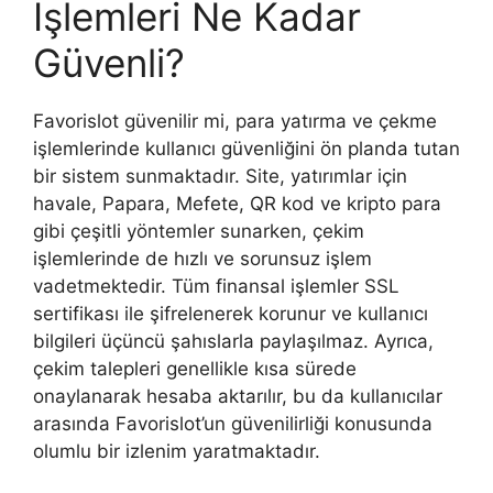
İşlemleri Ne Kadar
Güvenli?
Favorislot güvenilir mi, para yatırma ve çekme
işlemlerinde kullanıcı güvenliğini ön planda tutan
bir sistem sunmaktadır. Site, yatırımlar için
havale, Papara, Mefete, QR kod ve kripto para
gibi çeşitli yöntemler sunarken, çekim
işlemlerinde de hızlı ve sorunsuz işlem
vadetmektedir. Tüm finansal işlemler SSL
sertifikası ile şifrelenerek korunur ve kullanıcı
bilgileri üçüncü şahıslarla paylaşılmaz. Ayrıca,
çekim talepleri genellikle kısa sürede
onaylanarak hesaba aktarılır, bu da kullanıcılar
arasında Favorislot’un güvenilirliği konusunda
olumlu bir izlenim yaratmaktadır.