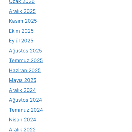
Ocak 2026
Aralık 2025
Kasım 2025
Ekim 2025
Eylül 2025
Ağustos 2025
Temmuz 2025
Haziran 2025
Mayıs 2025
Aralık 2024
Ağustos 2024
Temmuz 2024
Nisan 2024
Aralık 2022