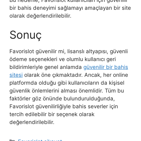
Bu nedenle, Favorislot kullanıcıları için güvenilir
bir bahis deneyimi sağlamayı amaçlayan bir site
olarak değerlendirilebilir.
Sonuç
Favorislot güvenilir mi, lisanslı altyapısı, güvenli
ödeme seçenekleri ve olumlu kullanıcı geri
bildirimleriyle genel anlamda
güvenilir bir bahis
sitesi
olarak öne çıkmaktadır. Ancak, her online
platformda olduğu gibi kullanıcıların da kişisel
güvenlik önlemlerini alması önemlidir. Tüm bu
faktörler göz önünde bulundurulduğunda,
Favorislot güvenilirliğiyle bahis severler için
tercih edilebilir bir seçenek olarak
değerlendirilebilir.
Kategoriler