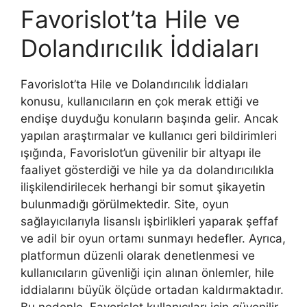
Favorislot’ta Hile ve
Dolandırıcılık İddiaları
Favorislot’ta Hile ve Dolandırıcılık İddiaları
konusu, kullanıcıların en çok merak ettiği ve
endişe duyduğu konuların başında gelir. Ancak
yapılan araştırmalar ve kullanıcı geri bildirimleri
ışığında, Favorislot’un güvenilir bir altyapı ile
faaliyet gösterdiği ve hile ya da dolandırıcılıkla
ilişkilendirilecek herhangi bir somut şikayetin
bulunmadığı görülmektedir. Site, oyun
sağlayıcılarıyla lisanslı işbirlikleri yaparak şeffaf
ve adil bir oyun ortamı sunmayı hedefler. Ayrıca,
platformun düzenli olarak denetlenmesi ve
kullanıcıların güvenliği için alınan önlemler, hile
iddialarını büyük ölçüde ortadan kaldırmaktadır.