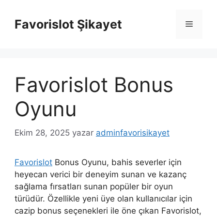
İçeriğe
atla
Favorislot Şikayet
Menü
Favorislot Bonus
Oyunu
Ekim 28, 2025
yazar
adminfavorisikayet
Favorislot
Bonus Oyunu, bahis severler için
heyecan verici bir deneyim sunan ve kazanç
sağlama fırsatları sunan popüler bir oyun
türüdür. Özellikle yeni üye olan kullanıcılar için
cazip bonus seçenekleri ile öne çıkan Favorislot,