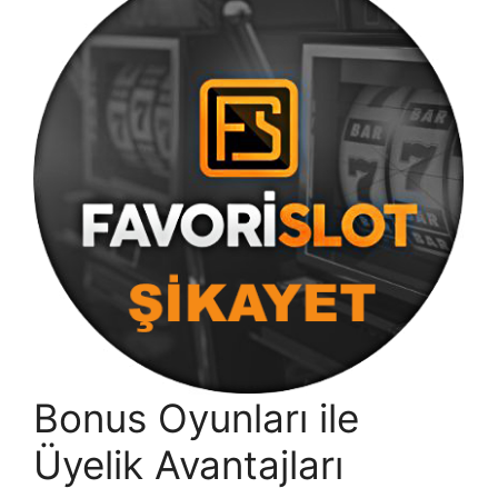
Bonus Oyunları ile
Üyelik Avantajları