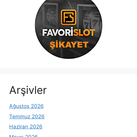
Arşivler
Ağustos 2026
Temmuz 2026
Haziran 2026
Mayıs 2026