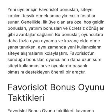
Yeni üyeler için Favorislot bonusları, siteye
katılımı teşvik etmek amacıyla cazip fırsatlar
sunar. Genellikle, ilk üye olanlara özel hoş geldin
bonusları, yatırım bonusları ve ücretsiz dönüşler
gibi avantajlar sağlanır. Bu bonuslar, oyunculara
daha fazla oyun oynama ve kazanç elde etme
şansı tanırken, aynı zamanda yeni kullanıcıların
siteye alışmalarını kolaylaştırır. Favorislot’un
sunduğu bonuslar, oyuncuların daha uzun süre
siteyi kullanmasını ve oyunlarda başarılı
olmasını destekleyen önemli bir araçtır.
Favorislot Bonus Oyunu
Taktikleri
Favorislot Bonus Oyunu taktikleri, kazanma