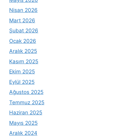
Nisan 2026
Mart 2026
Şubat 2026
Ocak 2026
Aralık 2025
Kasım 2025
Ekim 2025
Eylül 2025
Ağustos 2025
Temmuz 2025
Haziran 2025
Mayıs 2025
Aralık 2024